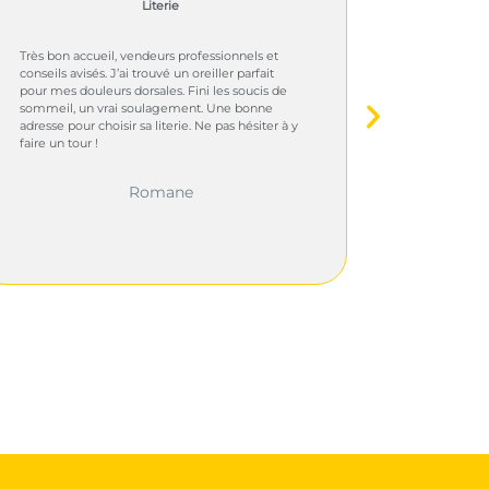
Literie
Très bon accueil, vendeurs professionnels et
Très satisf
conseils avisés. J’ai trouvé un oreiller parfait
cuisine. Po
pour mes douleurs dorsales. Fini les soucis de
respectés.
sommeil, un vrai soulagement. Une bonne
finition s
adresse pour choisir sa literie. Ne pas hésiter à y
l’aménager
faire un tour !
pour leur 
Romane