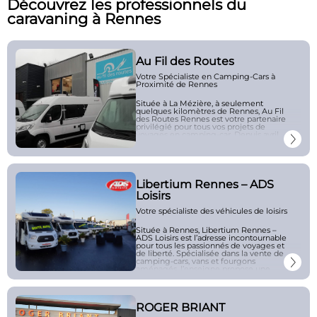
Découvrez les professionnels du
caravaning à Rennes
Au Fil des Routes
Votre Spécialiste en Camping-Cars à
Proximité de Rennes
Située à La Mézière, à seulement
quelques kilomètres de Rennes,
Au Fil
des Routes
Rennes est votre partenaire
privilégié pour tous vos projets de
voyages en camping-car. Depuis avril
2011, cette entreprise familiale met sa
passion et son expertise à votre service,
vous offrant une sélection variée de
véhicules adaptés à tous les budgets et
types de voyages.
Libertium Rennes – ADS
Nos Services :
Loisirs
Votre spécialiste des véhicules de loisirs
Vente de Camping-Cars Neufs et
d’Occasion :
Découvrez notre
large gamme de véhicules issus
Située à Rennes, Libertium Rennes –
des meilleures marques du
ADS Loisirs est l’adresse incontournable
marché, tels que
pour tous les passionnés de voyages et
Niesmann+Bischoff, LMC,
de liberté. Spécialisée dans la vente de
Sunlight, Campster et Globecar.
camping-cars, vans et fourgons
Que vous soyez à la recherche
aménagés, l’enseigne propose une
d’un modèle haut de gamme ou
large gamme de véhicules adaptés à
d’un véhicule plus compact, nous
tous les styles de vie et à toutes les
avons le camping-car qu’il vous
envies d’évasion.
faut.
ROGER BRIANT
Que vous soyez un aventurier en quête