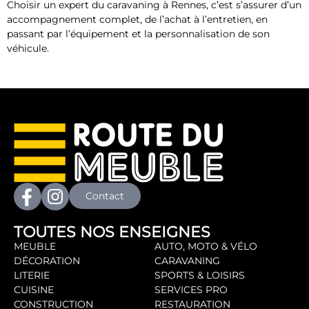
Choisir un expert du caravaning à Rennes, c’est s’assurer d’un
accompagnement complet, de l’achat à l’entretien, en
passant par l’équipement et la personnalisation de son
véhicule.
Contact
TOUTES NOS ENSEIGNES
MEUBLE
AUTO, MOTO & VÉLO
DÉCORATION
CARAVANING
LITERIE
SPORTS & LOISIRS
CUISINE
SERVICES PRO
CONSTRUCTION
RESTAURATION