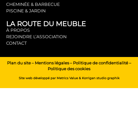
CHEMINÉE & BARBECUE
PISCINE & JARDIN
LA ROUTE DU MEUBLE
À PROPOS
REJOINDRE L’ASSOCIATION
CONTACT
Plan du site
–
Mentions légales
–
Politique de confidentialité
–
Politique des cookies
Site web développé par
Metrics Value
&
Korrigan studio graphik