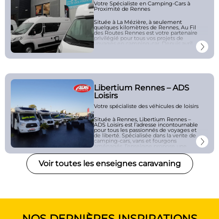
Votre Spécialiste en Camping-Cars à
Proximité de Rennes
Située à La Mézière, à seulement
quelques kilomètres de Rennes,
Au Fil
des Routes
Rennes est votre partenaire
privilégié pour tous vos projets de
voyages en camping-car. Depuis avril
2011, cette entreprise familiale met sa
passion et son expertise à votre service,
vous offrant une sélection variée de
véhicules adaptés à tous les budgets et
types de voyages.
Nos Services :
Libertium Rennes – ADS
Loisirs
Vente de Camping-Cars Neufs et
d’Occasion :
Découvrez notre
Votre spécialiste des véhicules de loisirs
large gamme de véhicules issus
des meilleures marques du
Située à Rennes, Libertium Rennes –
marché, tels que
ADS Loisirs est l’adresse incontournable
Niesmann+Bischoff, LMC,
pour tous les passionnés de voyages et
Sunlight, Campster et Globecar.
de liberté. Spécialisée dans la vente de
Que vous soyez à la recherche
camping-cars, vans et fourgons
d’un modèle haut de gamme ou
aménagés, l’enseigne propose une
d’un véhicule plus compact, nous
large gamme de véhicules adaptés à
avons le camping-car qu’il vous
tous les styles de vie et à toutes les
faut.
Voir toutes les enseignes caravaning
envies d’évasion.
Entretien et Réparation :
Notre
Que vous soyez un aventurier en quête
équipe de techniciens qualifiés
de nouveaux horizons ou que vous
assure l’entretien et les
recherchiez un véhicule confortable
réparations de votre camping-
pour vos escapades en famille,
car, garantissant ainsi votre
Libertium Rennes – ADS Loisirs vous
sécurité et votre tranquillité
accompagne à chaque étape de votre
d’esprit lors de vos voyages.
projet. Grâce à une expertise reconnue
et un service personnalisé, vous
NOS DERNIÈRES INSPIRATIONS
bénéficiez de conseils avisés pour