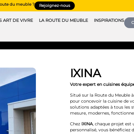
 route du meuble ?
Rejoignez-nous
 ART DE VIVRE
LA ROUTE DU MEUBLE
INSPIRATIONS
C
IXINA
Votre expert en cuisines équi
Situé sur la Route du Meuble 
pour concevoir la cuisine de v
solutions adaptées à tous les s
mesure, modernes, fonctionnel
Chez
IXINA
, chaque projet es
personnalisé, vous bénéficiez 