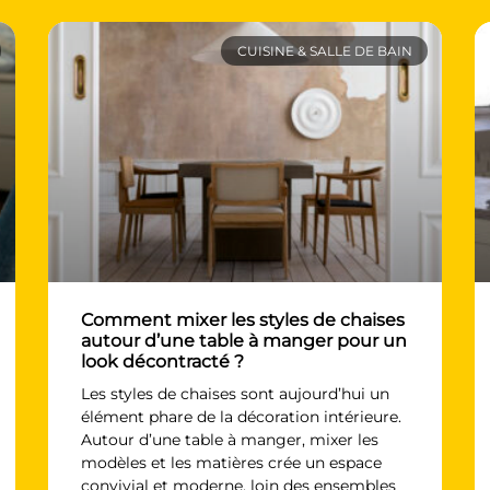
disposition pour vous guider
à chaque étape de votre
projet.
CUISINE & SALLE DE BAIN
Venez découvrir notre
showroom à Montgermont
(Rennes Nord) et laissez-vous
inspirer par nos nombreuses
réalisations. Avec
Mobalpa
,
offrez-vous un intérieur à
votre image, où chaque
détail est pris en compte.
Comment mixer les styles de chaises
autour d’une table à manger pour un
look décontracté ?
Les styles de chaises sont aujourd’hui un
élément phare de la décoration intérieure.
Autour d’une table à manger, mixer les
modèles et les matières crée un espace
convivial et moderne, loin des ensembles