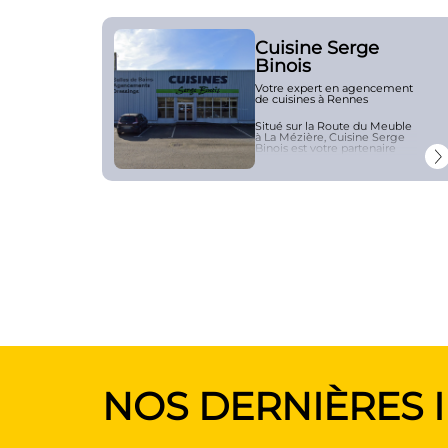
Cuisine Serge
Binois
Votre expert en agencement
de cuisines à Rennes
Situé sur la Route du Meuble
à La Mézière,
Cuisine Serge
Binois
est votre partenaire
privilégié pour la conception,
l’aménagement et
l’installation de cuisines sur
mesure. Fort de son expertise
et de son savoir-
faire, Cuisine
Serge
Binois
vous propose des
solutions personnalisées
adaptées à vos envies et à
votre espace.
Cuisine Serge Binois propose
également un service de
conception, fabrication et
installation de tous types
d’agencements intérieurs
pour la maison mais aussi
pour les locaux
professionnels.
Nous vous offrons un large
NOS DERNIÈRES I
choix de modèles modernes,
fonctionnels et esthétiques
pour faire de votre cuisine un
véritable lieu de vie. Notre
équipe de professionnels