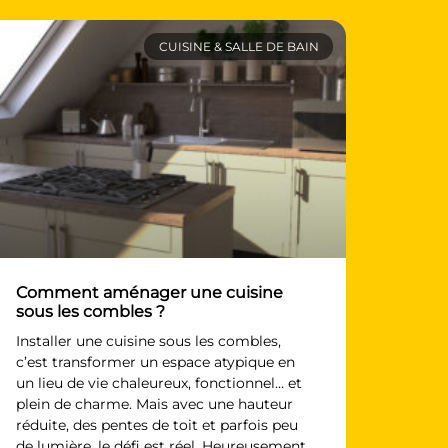
En choisissant
Cuisinella
Rennes
, vous bénéficiez d’un
savoir-faire reconnu et d’un
service client de qualité.
CUISINE & SALLE DE BAIN
Venez visiter notre
showroom, à
Saint-Grégoire,
pour découvrir nos
collections et trouver
l’inspiration pour votre futur
projet.
Comment aménager une cuisine
sous les combles ?
Installer une cuisine sous les combles,
c’est transformer un espace atypique en
un lieu de vie chaleureux, fonctionnel… et
plein de charme. Mais avec une hauteur
réduite, des pentes de toit et parfois peu
de lumière, le défi est réel. Heureusement,