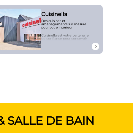
Cuisinella
Des cuisines et
aménagements sur mesure
pour votre intérieur
Cuisinella
est votre partenaire
de confiance pour concevoir
des espaces qui allient style,
praticité et personnalisation.
Spécialisés dans la création
de
cuisines
équipées
,
dressings
,
salles de
bains
et autres
solutions de
rangement
, nous mettons
tout en œuvre pour répondre
aux attentes des
consommateurs rennais en
quête de qualité et
d’innovation.
Chez
Cuisinella
, chaque
projet est unique. Nos experts
vous accompagnent de A à Z,
depuis la conception jusqu’à
l’installation, pour concevoir
un aménagement sur
mesure parfaitement adapté
à vos envies et à votre
budget. Nous proposons une
large gamme de modèles,
& SALLE DE BAIN
de finitions et de couleurs
pour vous offrir un intérieur à
la fois fonctionnel et
esthétique.