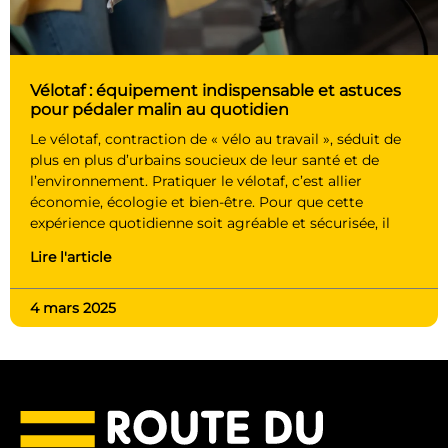
Vélotaf : équipement indispensable et astuces
pour pédaler malin au quotidien
Le vélotaf, contraction de « vélo au travail », séduit de
plus en plus d’urbains soucieux de leur santé et de
l’environnement. Pratiquer le vélotaf, c’est allier
économie, écologie et bien-être. Pour que cette
expérience quotidienne soit agréable et sécurisée, il
Lire l'article
4 mars 2025