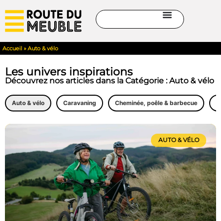
Accueil
»
Auto & vélo
Les univers inspirations
Découvrez nos articles dans la Catégorie : Auto & vélo
Auto & vélo
Caravaning
Cheminée, poêle & barbecue
C
AUTO & VÉLO