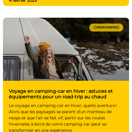
4 février 2025
CARAVANING
Voyage en camping-car en hiver : astuces et
équipements pour un road-trip au chaud
Le voyage en camping-car en hiver, quelle aventure !
Alors que les paysages se parent d’un manteau de
neige et que l’air se fait vif, partir sur les routes
hivernales à bord de votre camping-car peut se
transformer en une expérience