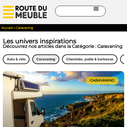
Accueil
»
Caravaning
Les univers inspirations
Découvrez nos articles dans la Catégorie : Caravaning
Auto & vélo
Caravaning
Cheminée, poêle & barbecue
C
CARAVANING