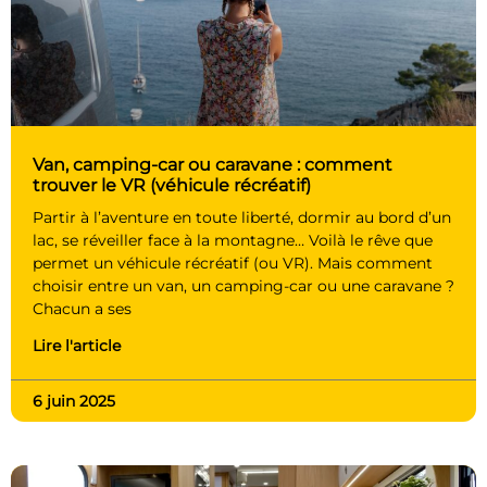
Van, camping-car ou caravane : comment
trouver le VR (véhicule récréatif)
Partir à l’aventure en toute liberté, dormir au bord d’un
lac, se réveiller face à la montagne… Voilà le rêve que
permet un véhicule récréatif (ou VR). Mais comment
choisir entre un van, un camping-car ou une caravane ?
Chacun a ses
Lire l'article
6 juin 2025