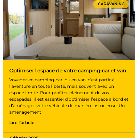
CARAVANING
Optimiser l’espace de votre camping-car et van
Voyager en camping-car, ou en van, c’est partir à
l’aventure en toute liberté, mais souvent avec un
espace limité. Pour profiter pleinement de vos
escapades, il est essentiel d’optimiser l’espace à bord et
d’aménager votre véhicule de manière astucieuse. Un
aménagement
Lire l'article